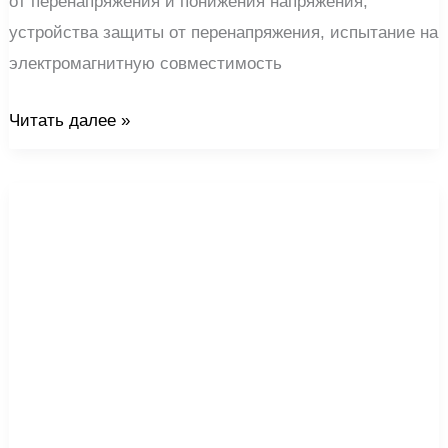
от перенапряжения и понижения напряжения,
устройства защиты от перенапряжения, испытание на
электромагнитную совместимость
Читать далее »
Почему
схема
с
самосбрасывающимся
защитным
устройством
от
перенапряжения
не