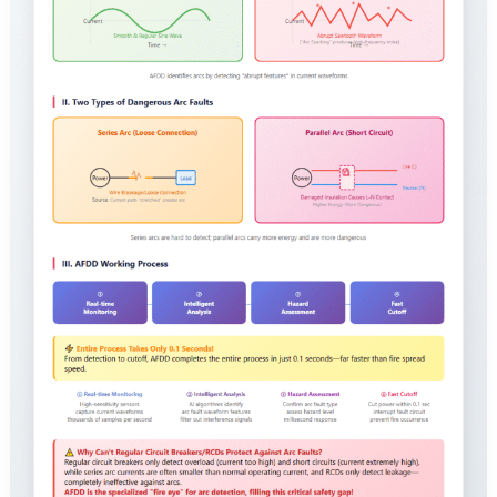
дуговых
разрывов
AFDD