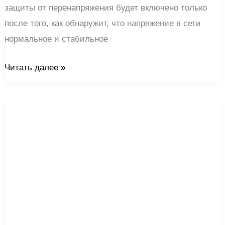
защиты от перенапряжения будет включено только
после того, как обнаружит, что напряжение в сети
нормальное и стабильное
Читать далее »
Автоматический
протектор
учета
энергии
при
повторном
подключении
по