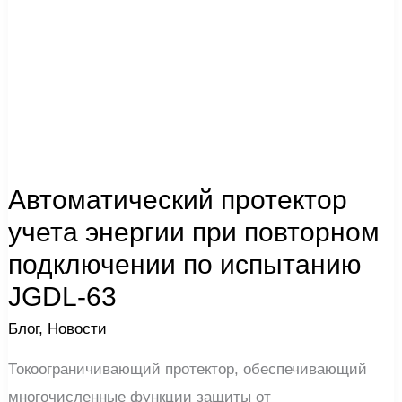
испытанию
JGDL-
63
Автоматический протектор
учета энергии при повторном
подключении по испытанию
JGDL-63
Блог
,
Новости
Токоограничивающий протектор, обеспечивающий
многочисленные функции защиты от