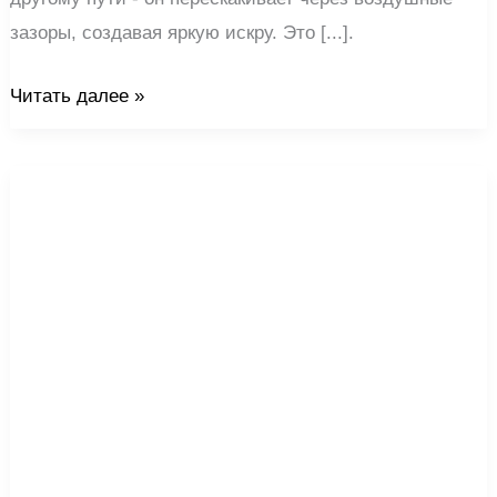
зазоры, создавая яркую искру. Это [...].
Читать далее »
Как
правильно
использовать
“электрическую
экономку”
в
общежитии
-
дополнительный
протектор