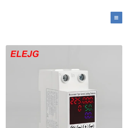
跳
主
至
選
首頁
/
部落格
/ 測試 JGDL-63 的自動重新連接能量計量保護
內
器
容
單