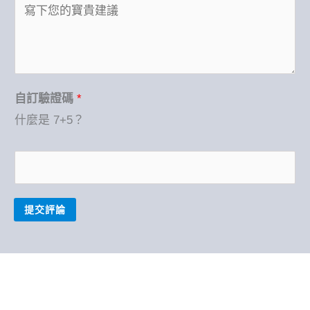
名
稱
自
訂
驗
自訂驗證碼
*
證
什麼是 7+5？
碼
提交評論