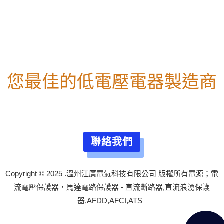
您最佳的低電壓電器製造商
本公司為所有客戶提供全面的技術諮詢。我們提供免費的
技術培訓課程、,
我們訓練有素的售後服務團隊將在您使用設備期間提供支
援。.
聯絡我們
Copyright © 2025 .溫州江廣電氣科技有限公司 版權所有電源；電
流電壓保護器，馬達電路保護器 - 直流斷路器,直流浪湧保護
器,AFDD,AFCI,ATS