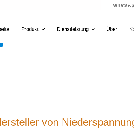
WhatsAp
wonach du gesucht hast. Möglicherweise hilft eine Suche.
seite
Produkt
Dienstleistung
Über
Ko
Hersteller von Niederspannun
ende technische Beratung für alle Kunden. Wir bieten kost