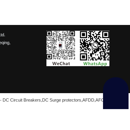
g Ihrer Geräte.
td.
eqing,
or - DC Circuit Breakers,DC Surge protectors,AFDD,AFCI,ATS