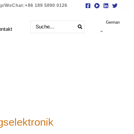
p/WeChat:+86 189 5890 0126
German
Suche
ntakt
nach:
gselektronik
enlose technische Schulungen an,