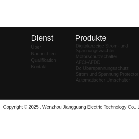
und unser gut 
Dienst
Produkte
Digitalanzeige Strom- und
Über
Spannungswächter
Nachrichten
Motorschutzschalter
Qualifikation
AFCI-AFDD
Kontakt
Dc Überspannungsschutz
Strom und Spannung Protector
Automatischer Umschalter
Copyright © 2025 . Wenzhou Jiangguang Electric Technology Co.,