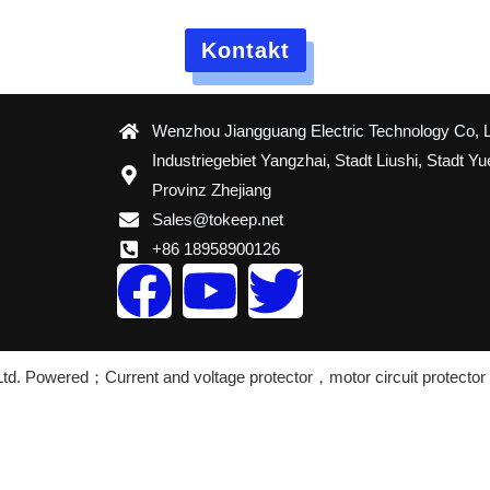
geschultes Kundendienstteam unterstützt Sie bei der Nutzun
Kontakt
Wenzhou Jiangguang Electric Technology Co, L
Industriegebiet Yangzhai, Stadt Liushi, Stadt Yu
Provinz Zhejiang
Sales@tokeep.net
+86 18958900126
F
Y
T
a
o
w
 Ltd. Powered；Current and voltage protector，motor circuit protect
c
u
i
e
t
t