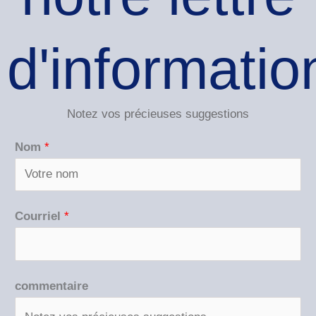
d'informatio
Notez vos précieuses suggestions
c
Nom
*
o
m
m
Courriel
*
e
n
t
commentaire
a
i