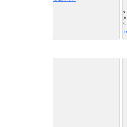
기
용
션
자