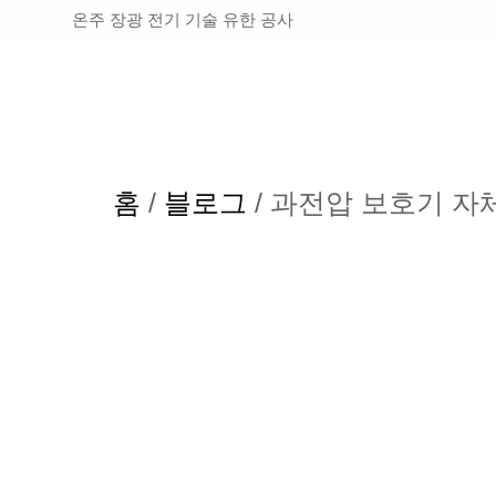
콘
온주 장광 전기 기술 유한 공사
텐
츠
로
건
너
홈
/
블로그
/ 과전압 보호기 자
뛰
기