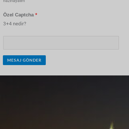
hazırlayalım
*
Özel Captcha
3+4 nedir?
MESAJ GÖNDER