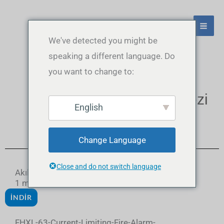
Ana sayfa
indirme merkezi
İçeriğe
AN
atla
ME
We've detected you might be
speaking a different language. Do
you want to change to:
Ana sayfa/indirme merkezi
English
İndirme merkezi
Change Language
Close and do not switch language
Akıllı otomatik transfer anahtarı JGAT3-
1 manuel
İNDIR
FHXL-63-Current-Limiting-Fire-Alarm-